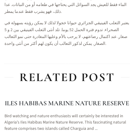
الماء فقط للعيش يجد السوائل التي يحتاجها في طعامه أو من النباتات. عدا
ذلك، فهو يشرب فقط عندما يمطر.
يعتبر الثعلب الفينيقي الجزائري حيوانا خجولا لذلك لا يمكن رؤيته بسهولة في
الصحراء. تدوم فترة الحمل 52 يوما. تلد أنثى الثعلب الفينيقي بين 2 و 5
صغار. عند اكتمال رضاعتهم، لا يرحب بالأم وعليها المغادرة حتى نمو الثعالب
الصغار. يمكن لذكور الثعالب أن يكون لهم أكثر من أنثى واحدة.
RELATED POST
ILES HABIBAS MARINE NATURE RESERVE
Bird watching and nature enthusiasts will certainly be interested in
Algeria’s Iles Habibas Marine Nature Reserve. This fascinating natural
feature comprises two islands called Charguia and ...