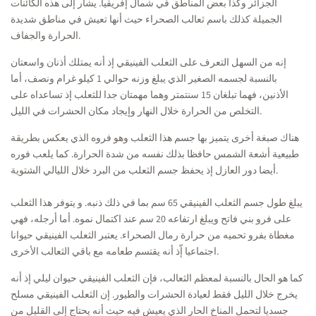
الجزائر وكذا بعض المناطق في شمال إفريقيا. يشار إلى هذه الكائنات
الجميلة كذلك باسم ثعالب الصحراء حيث أنها تعيش في مناطق شديدة
الحرارة والجفاف.
إنه من السهل التعرف على الثعلب الفينيقي إذ أنه يمتلك أذنان واسعتان
بالنسبة لجسمه الصغير الذي يبلغ وزنه حوالي 1 كيلو غرام ونصف، أما
الأذنين، فهما تبلغان 15 سنتمتر وهما مهمتان جدا للثعلب إذ تساعداه على
التخلص من الحرارة خلال النهار وإيجاد مكان الحشرات في الليل.
هناك صبغة أخرى يتميز بها جسم هذا الثعلب وهو فروه الذي يعكس بطريقة
طبيعية أشعة الشمس حافظا بذلك نفسه من شدة الحرارة. كما يلعب فوره
أيضا دور العازل إذ يحفظ جسم الثعلب من البرد خلال الليالي الشتوية.
يبلغ طول جسم الثعلب الفينيقي 65 سم بما في ذلك ذنبه. و يتوفر هذا الثعلب
على فرو بني فاتح ويبلغ ارتفاعه 20 سم عند اكتمال نموه. أما أرجله، فهي
مغطاة بفرو تحميه من حرارة رمال الصحراء. يعتبر الثعلب الفينيقي حيوانا
اجتماعيا إّذ أنه يقتسم طعامه مع باقي الثعالب الأخرى.
كما هو الحال بالنسبة لمعظم الثعالب، فإن الثعلب الفينيقي حيوان ليلي إذ أنه
يخرج خلال الليل فقط لعيادة الحشرات والطيور. إن الثعلب الفينيقي مسلح
جسديا لتحمل المناخ الحار الذي يعيش فيه حيث أنه يحتاج إلى القليل من