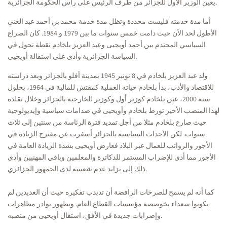
يعين الوزير الأول للجزائر من طرف الرئيس على رأس الحكومة الجزائرية.
أما مدة خدمته فليست محددة وتظل مدة خدمة محمد بن أحمد عبد الغني
الأطول لحد الآن حيث دامت خمس سنوات ما بين 1979 و 1984. كان الصراع
السياسي المحتدم بين أحمد أويحيى وعبد العزيز بلخادم نقطة تحول في
السياسة الجزائرية وأدى على استقالة أويحيى.
ولد عبد العزيز بلخادم في 8 نونبر 1945 بمدينة أفلو بالجزائر وبعد دراسته
للاقتصاد والأدب، بدأ بلخادم حياته العملية كمفتش للمالية في 1964، بحلول
سنة 2000، عين بلخادم كوزير أول وكوزير للخارجية بالجزائر وخلال تقلده
لهذا المنصب الأخير تورط بلخادم وأويحيى في صدامات سياسية وإيديولوجية
حيث صارع بلخادم مثلا من أجل تمديد فترة الرئاسة من سنتين إلى ثلاث
سنوات. لكن الأحداث السياسية بالجزائر أسفرت عن مقترح الزيادة في
الأجور والرواتب للعمال عبر البلاد فعارض أويحيى بشدة الزيادة العامة في
الأجور مما أدى للإضراب المستمر للدكاترة والمعلمين وباقي المهنيين وأدى
ذلك إلى تزايد عدم شعبيته لدى الجمهور الجزائري.
كما أنه لم يسمح للصرخات الرافضة أن تدبدب تفكيره حيث أن العديدين لم
يكونوا سعداء بخوصصة مؤسسات القطاع العام. وبظهور بوادر مظاهرات
وإضرابات جديدة في الأفق، استقال أويحيى من منصبه.