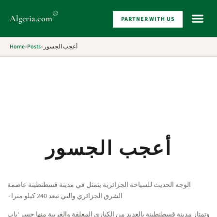
®
Algeria
.com
PARTNER WITH US
WHAT 
Home
»
Posts
»
أعجب الجسور
أعجب الجسور
الوجه الحديث للسياحة الجزائرية يتمثل في مدينة قسطنطينة عاصمة
الشرق الجزائري والتي تبعد 240 كيلو مترا٠
وتمتاز مدينة قسطنطينة بالعديد من الكباري المعلقة والغريبة منها جسر ‘باب