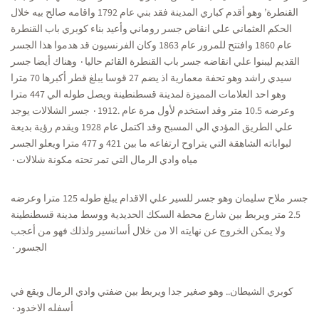
القنطرة’ وهو أقدم كباري المدينة فقد بني عام 1792 واقامه صالح بيه خلال
الحكم العثماني علي انقاض جسر روماني وأعيد بناء كوبري باب القنطرة
عام 1860 وافتتح للمرور عام 1863 وكان الفرنسيون قد هدموا هذا الجسر
القديم ليبنوا علي انقاضه جسر باب القنطرة القائم حاليا٠
وهناك أيضا جسر
سيدي راشد وهو تحفة معمارية اذ يضم 27 قوسا يبلغ قطر أكبرها 70 مترا
وهو احد العلامات المميزة لمدينة قسطنطينة ويصل طوله الي 447 مترا
وعرضه 10.5 متر وقد استخدم لأول مرة عام .٠1912
جسر الشلالات يوجد
علي الطريق المؤدي الي المسبح وقد اكتمل عام 1928 ويقدم رؤية بديعة
لبواباته الشاهقة التي يتراوح ارتفاعه ما بين 421 و 477 مترا ويعلو الجسر
مياه وادي الرمال التي تمر تحته مكونة شلالات٠
جسر ملاح سليمان وهو جسر للسير علي الاقدام يبلغ طوله 125 مترا وعرضه
2.5 متر ويربط بين شارع محطة السكك الحديدية ووسط مدينة قسطنطينة
ولا يمكن الخروج عن نهايته الا من خلال أسانسير ولذلك فهو من أعجب
الجسور٠
كوبري الشيطان.. وهو صغير جدا ويربط بين ضفتي وادي الرمال ويقع في
أسفله الاخدود٠