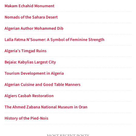
Makam Echahid Monument
Nomads of the Sahara Desert
Algerian Author Mohammed Dib
Lalla Fatma N’Soumer: A Symbol of Feminine Strength
Algeria’s Timgad Ruins
Bejaia: Kabylias Largest City
Tourism Development in Algeria
Algerian Cuisine and Good Table Manners
Algiers Casbah Restoration
The Ahmed Zabana National Museum in Oran
History of the Pied-Nois
MOST RECENT POSTS