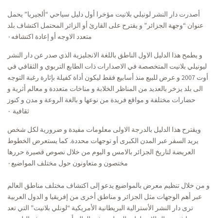
أصدرت دار النشر لونيلي بلانيت مؤخرا أول دليل سياحي “ألجيريا” يحمل
عنوان “وجهة الجزائر” و يقترح على القارئ أو الزائر المحتمل اكتشاف بلد
متعدد الاوجه أو إعادة اكتشافه٠
و يطمح هذا الدليل الاول الناطق باللغة الانجليزية الذي صدر عن دار النشر
ليونيلي بلانيت المتخصصة في الاصدارات ذات الطابع التربوي و الثقافي في
أوت 2007 و عرض للبيع منذ أسابيع فقط ليكون أداة كفيلة بإثارة رغبة التوجه
الى بلد يزخر بالعديد من المناظر الخلابة و مناخات متعددة و معالم أثرية و
حضارات مختلفة و مواقع فريدة من نوعها و بالغة الروعة و مدن و كنوز
ثقافية ٠
ويقترح هذا الدليل بالدرجة الاولى معلومات مفيدة و ضرورية لكل شخص
يريد السفر عبر المدن الكبرى أو توجهات محددة. كما يستعرض الخطوط
العريضة لتاريخ الجزائر بالامس و اليوم من خلال نصوص قصيرة حررها
مختصون و متعاونون حول مختلف المواضيع٠
و من خلال تنظيم معرض بالمواضيع يدعو إلى اكتشاف مختلف مناطق العالم
عبر أهم الوجهات مثل الجزائر و مناطق أخرى من إفريقيا و الدول العربية
ترى دار النشر الأسترالية البريطانية الأمريكية “لونلي بلانيت” التي تعد