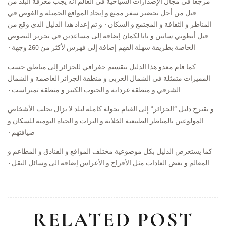
مرجعا في مجال الإصدارات السياحية في العالم أنه يجب معرفة البلد من
قبل من أجل تحضير سفر ممتع و إيجاد المواقع الجميلة و الغوص في
المناظر و الثقافة و المجتمع و السكان٠
و تم إعداد هذا الدليل الذي وقع من
قبل أنطوني ساتين و نانا لكمان إضافة إلى مساعدين في تحرير النصوص
الخاصة بطريقة سهلة الفهم إضافة إلى فهرس لأكثر من 260 وجهة٠
كما قام معدو هذا الدليل بتقسيم جغرافي للجزائر إلى مناطق حسب
المميزات متمثلة في الشمال الغربي و منطقة الجزائر العاصمة و الشمال
الشرقي و منطقة غرداية و الجنوب الكبير و منطقة تمنراست٠
و يقترح دليل “الجزائر” إلى القيام بجولة كاملة لبلد لا يزال يجلب الأشخاص
المولوعين بالمناظر الطبيعية الخلابة و التراث و الحياة اليومية للسكان و
ضيافتهم٠
كما يستعرض الدليل بكل موضوعية مختلف المواقع و الفنادق و المطاعم و
المعالم و بعض العادات مثل الأفراح و الأعراس إضافة الى وسائل النقل٠
RELATED POST