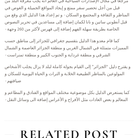
مرجعا في مجال الإصدارات السياحية في العالم أنه يجب معرفة البلد من
قبل من أجل تحضير سفر ممتع و إيجاد المواقع الجميلة و الغوص في
المناظر و الثقافة و المجتمع و السكان٠
و تم إعداد هذا الدليل الذي وقع من
قبل أنطوني ساتين و نانا لكمان إضافة إلى مساعدين في تحرير النصوص
الخاصة بطريقة سهلة الفهم إضافة إلى فهرس لأكثر من 260 وجهة٠
كما قام معدو هذا الدليل بتقسيم جغرافي للجزائر إلى مناطق حسب
المميزات متمثلة في الشمال الغربي و منطقة الجزائر العاصمة و الشمال
الشرقي و منطقة غرداية و الجنوب الكبير و منطقة تمنراست٠
و يقترح دليل “الجزائر” إلى القيام بجولة كاملة لبلد لا يزال يجلب الأشخاص
المولوعين بالمناظر الطبيعية الخلابة و التراث و الحياة اليومية للسكان و
ضيافتهم٠
كما يستعرض الدليل بكل موضوعية مختلف المواقع و الفنادق و المطاعم و
المعالم و بعض العادات مثل الأفراح و الأعراس إضافة الى وسائل النقل٠
RELATED POST