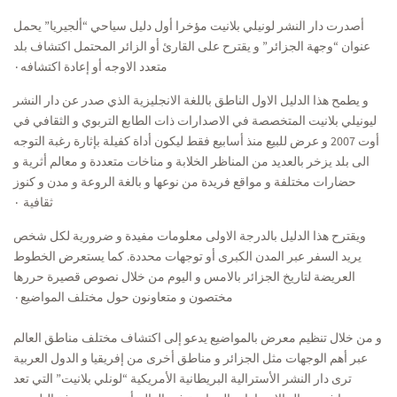
أصدرت دار النشر لونيلي بلانيت مؤخرا أول دليل سياحي “ألجيريا” يحمل
عنوان “وجهة الجزائر” و يقترح على القارئ أو الزائر المحتمل اكتشاف بلد
متعدد الاوجه أو إعادة اكتشافه٠
و يطمح هذا الدليل الاول الناطق باللغة الانجليزية الذي صدر عن دار النشر
ليونيلي بلانيت المتخصصة في الاصدارات ذات الطابع التربوي و الثقافي في
أوت 2007 و عرض للبيع منذ أسابيع فقط ليكون أداة كفيلة بإثارة رغبة التوجه
الى بلد يزخر بالعديد من المناظر الخلابة و مناخات متعددة و معالم أثرية و
حضارات مختلفة و مواقع فريدة من نوعها و بالغة الروعة و مدن و كنوز
ثقافية ٠
ويقترح هذا الدليل بالدرجة الاولى معلومات مفيدة و ضرورية لكل شخص
يريد السفر عبر المدن الكبرى أو توجهات محددة. كما يستعرض الخطوط
العريضة لتاريخ الجزائر بالامس و اليوم من خلال نصوص قصيرة حررها
مختصون و متعاونون حول مختلف المواضيع٠
و من خلال تنظيم معرض بالمواضيع يدعو إلى اكتشاف مختلف مناطق العالم
عبر أهم الوجهات مثل الجزائر و مناطق أخرى من إفريقيا و الدول العربية
ترى دار النشر الأسترالية البريطانية الأمريكية “لونلي بلانيت” التي تعد