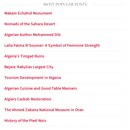
MOST POPULAR POSTS
Makam Echahid Monument
Nomads of the Sahara Desert
Algerian Author Mohammed Dib
Lalla Fatma N’Soumer: A Symbol of Feminine Strength
Algeria’s Timgad Ruins
Bejaia: Kabylias Largest City
Tourism Development in Algeria
Algerian Cuisine and Good Table Manners
Algiers Casbah Restoration
The Ahmed Zabana National Museum in Oran
History of the Pied-Nois