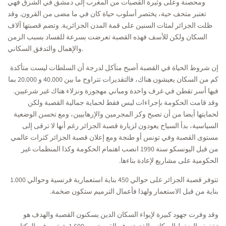
ومحصنة وعلى وثيرة القصبات من المغرب إلى دمشق في الشرق فهي
تعتبر متحف حية، يختصر أسلوب حياة كان في ما مضى من القرون. وقد
ظلت الجزائر لمئات السنين على قمة المدن الجزائرية. وتضم قصبتها آلاف
السكان ولكن للأسف فهذه القصبة تعرضت بسرعة للفساد بسبب الزمن
والإهمال والتدفق السكاني.
إن شروط الحياة في القصبة أصبح متآكل لدرجة أن السلطات ليست متأكدة
كم من السكان يعيشون هناك، فالتقديرات تتراوح ما بين 40.000 و 20.000 بما
فيها أسر تقطن في غرف واحدة ومباني مهجورة ونزلاء هناك غير شرعيين.
وقد قامت الحكومة بإجراءات ليس فقط لحماية جمالية القصبة ولكن
لحمايتها أيضا من أن تصبح وكر المجرمين والإرهابيين، ومع تحسن الوضعية
السياسية، بدأ السياح يعودون لزيارة قصبة الجزائر رغم أنها لا ترقى إلى
مستوى القصبة وفي تونس أو طنجة ومع إعلان قصبة الجزائر كثرات عالمي
من قبل اليونسكو سنة 1990 انصب اهتمام الحكومة وكذا المنظمات غير
الحكومية على مشاريع لإعادة بناءها.
تتوفر قصبة الجزائر على حوالي 450 بناية استعمارية فرنسية وحوالي 1.000
بناية من قبل الاستعمار ولهذا فأعمال الترميم ستكون ضخمة.
وقد وفرت جهود كبيرة لإيواء السكان الدين يسكنون القصبة والهدف هو