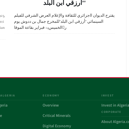
"أرزقي ابن البلد"
923,
يقترح الديوان اﻟجزائرﻱ للثقافة والإعلام العرض الشرفي للفيلم
tti
السينمائي "أرزقي ابن البلد"للمخرج جمال بن ددوش يوم
ian
الخميس14 فبراير بقاعة الموقار
 ALGERIA
ECONOMY
INVEST
geria
Overview
Invest in Algeri
CORPORATE
de
Critical Minerals
About Algeria.
Digital Economy