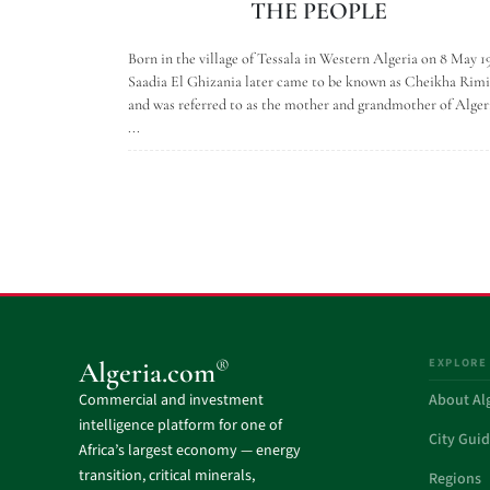
THE PEOPLE
Born in the village of Tessala in Western Algeria on 8 May 1
Saadia El Ghizania later came to be known as Cheikha Rimi
and was referred to as the mother and grandmother of Alger
...
EXPLORE
®
Algeria.com
Commercial and investment
About Al
intelligence platform for one of
City Gui
Africa’s largest economy — energy
transition, critical minerals,
Regions