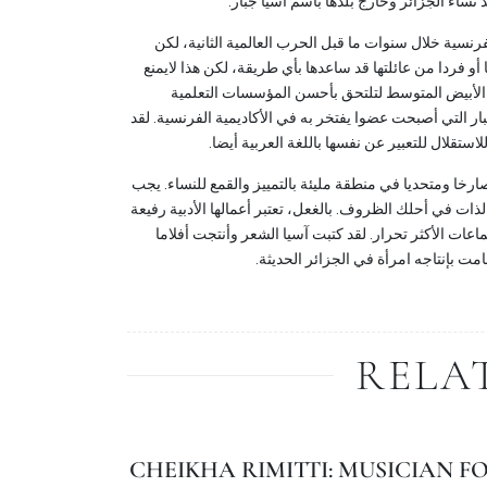
د نساء الجزائر وخارج بلدها باسم آسيا جبار
نسية خلال سنوات ما قبل الحرب العالمية الثانية، لكن
 فردا من عائلتها قد ساعدها بأي طريقة، لكن هذا لايمنع
حر الأبيض المتوسط لتلتحق بأحسن المؤسسات التعلمية
بار التي أصبحت عضوا يفتخر به في الأكاديمية الفرنسية. لقد
استقلال للتعبير عن نفسها باللغة العربية أيضا
ارخا ومتحديا في منطقة مليئة بالتمييز والقمع للنساء. يجب
الذات في أحلك الظروف. بالغعل، تعتبر أعمالها الأدبية رفيعة
عات الأكثر تحرار. لقد كتبت آسيا الشعر وأنتجت أفلاما
مت بإنتاجه امرأة في الجزائر الحديثة
RELA
CHEIKHA RIMITTI: MUSICIAN F