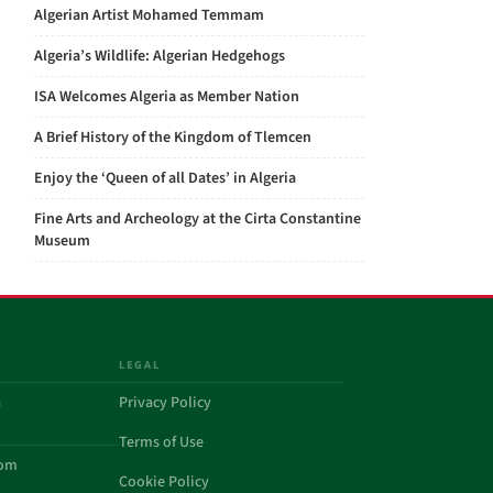
Algerian Artist Mohamed Temmam
Algeria’s Wildlife: Algerian Hedgehogs
ISA Welcomes Algeria as Member Nation
A Brief History of the Kingdom of Tlemcen
Enjoy the ‘Queen of all Dates’ in Algeria
Fine Arts and Archeology at the Cirta Constantine
Museum
LEGAL
a
Privacy Policy
Terms of Use
com
Cookie Policy