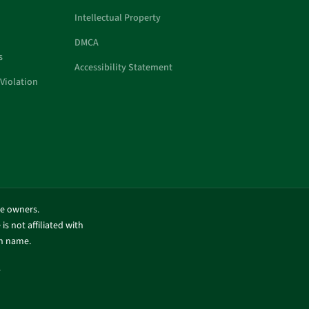
Intellectual Property
DMCA
s
Accessibility Statement
Violation
ve owners.
is not affiliated with
in name.
.