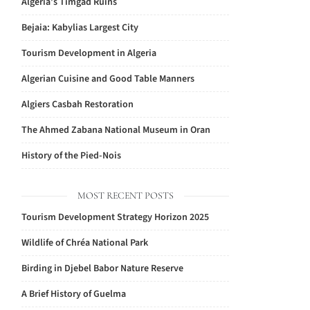
Algeria’s Timgad Ruins
Bejaia: Kabylias Largest City
Tourism Development in Algeria
Algerian Cuisine and Good Table Manners
Algiers Casbah Restoration
The Ahmed Zabana National Museum in Oran
History of the Pied-Nois
MOST RECENT POSTS
Tourism Development Strategy Horizon 2025
Wildlife of Chréa National Park
Birding in Djebel Babor Nature Reserve
A Brief History of Guelma