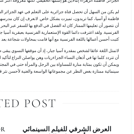
الجزائر. فاطمة الزهراء إمالاين هو إسمها الحقيقي. لكنها معروفة أكثر عن.
لم يكن من السهل أن تحصل فتاة جزائرية على التعلم في عهد الجزائر الفر
فاطمة أو آسيا، كما تريدون، تميزت بشكل خاص. لانعرف إن كان مدرسها أو
أن نتصور أن تعليمها الممتاز كان له الفضل في الدفع بها للسفر عبر الب
الفرنسية. ولقد اعترفت دائما القوة الإستعمارية الفرنسية بعبقرية آسيا ج
كتبت أحسن أعمالها باللغة الفرنسية مع أنها قامت بمحاولات شجاعة بعد لل.
لاتمتل اللغة عائقا لشخص بمقدرة آسيا جبار، إذ أن موقفها النسوي يبقى ص
أن تتردد كلما تها في أذهان النساء الجزاءريات وهن يواصلن النزاع لتأكيد 
ويمكن أن تكون بمثابة منارة للمساواة بين الرجل والمرأة حتى في المجتما
سينمائية ممتازة بغض النظر عن مجموعاتها الواسعة والغنية لأحسن نثر قا.
TED POST
OR
العرض الشرفي للفيلم السينمائي