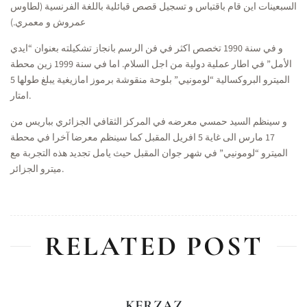
السبعينات اين قام باقتباس و تسجيل قصص قبائلية باللغة الفرنسية (لطاوس
عمروش و معمري.)
و في سنة 1990 تخصص اكثر في فن الرسم بانجاز تشكيلته بعنوان “ايدي
الأمل” في اطار عملية دولية من اجل السلام. اما في سنة 1999 زين محطة
الميترو البروكسالية “لومونيي” بلوحة منقوشة برموز امازيغية يبلغ طولها 5
امتار.
و سينظم السيد حمسي معرضه في المركز الثقافي الجزائري بباريس من
17 مارس الى غاية 5 افريل المقبل كما سينظم معرضا آخرا في محطة
الميترو “لومونيي” في شهر جوان المقبل حيث يامل تجديد هذه التجربة مع
ميترو الجزائر.
RELATED POST
KERZAZ