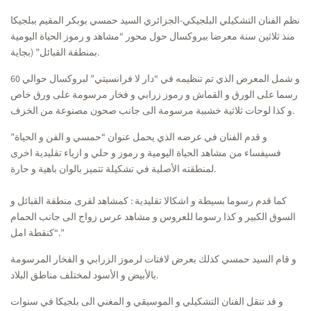
نظم الفنان التشكيلي البلجيكي-الجزائري السيد حمسي بوبكر المقيم ببلجيكا
منذ ثلاثين سنة معرضا ببروكسال حول محور “مشاهد و رموز الحياة اليومية
بمنطقة القبائل” (بجاية.
و شمل المعرض الذي تم تنظيمه في “دار لا فرانسيتي” لبروكسال حوالي 60
رسما على الورق و القماش و رموز زرابي و فخار مرسومة على ورق خاص
و كذا لوحات ثلاثية خشبية مرسومة الى جانب صحون مصنوعة من الخزف.
و قدم الفنان في عرضه الذي يحمل عنوان “حمسي و الفن و الحياة”
فسيفساء من مشاهد الحياة اليومية و رموز و حلي و ازياء تقليدية اخرى
لمنطقته الأصلية في تشكيلة تتميز بالوان باهية و حارة.
كما قدم رسوما بسيطة و اشكالا تقليدية : كمشاهد لقرى منطقة القبائل و
السوق الكبير و كذا رسوما للعروس و مشاهد عرس زواج الى جانب الحمام
“كنقطة امل.”
و قام السيد حمسي كذلك بعرض لافتات لرموز الزرابي و الفخار المرسومة
بالأبيض و الأسود لمختلف مناطق البلاد.
و قد تنقل الفنان التشكيلي و الموسيقي و المغني الى بلجيكا في سنوات