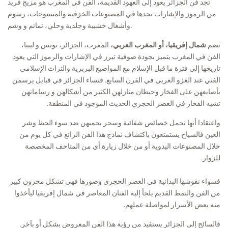
تجد فن الجزائر يعود إلى العهود القديمة، الفن في المغرب هو مزيج فريد
من الرموز والإشارات تجدها في المصنوعات الخزفية والمنسوجات، رسوم
وأشغال خشبية وجلدية وحلي، تمائم و وشم.
تضم
شمال إفريقيا، أو المغرب العربي،
المغرب، الجزائر، تونس و ليبيا،
الفن في المغرب يتميز بجودة صوفية تبرز في الإشارات والرموز التي يعود
تاريخها إلى فترة ما قبل الإسلام مع المواضيع البربرية والتراث الإسلامي
الفني عند الغزو العربي في القرن السابع. فنساء الجزائر في قبايل يرسمن
بأصابعهن على الفخار وحيطان منازلهن الكثير من أشكالهن و رساماتهن
تشبه الفخار في العصر الحجري الحديث الموجود في المنطقة.
واعتقادا أنها تحمل خصائص شفائية وسحر يحميهن ضد سوء الحظ وشر
العين فالسياح يستمتعون باكتشاف نماذج هذا الفن الرائع في كل يوم من
خلال المصنوعات اليدوية أو من خلال زيارة أي من المتاحف المخصصة
للزوار.
فسواء نقوشها البدائية في العصر الحجري وصورها فهي تشكل مخزون كبير
من الفن والنمط القديم يلجأ إليه الفنان المعاصر في شمال إفريقيا ليأخذوا
منه بعض الأسرار لمواصلة عملهم.
فالسائح إلى الجزائر يستفيد من رؤية هذا الفن المعروض بشكل أو بآخر.