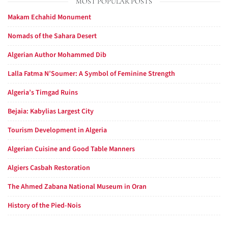
MOST POPULAR POSTS
Makam Echahid Monument
Nomads of the Sahara Desert
Algerian Author Mohammed Dib
Lalla Fatma N’Soumer: A Symbol of Feminine Strength
Algeria’s Timgad Ruins
Bejaia: Kabylias Largest City
Tourism Development in Algeria
Algerian Cuisine and Good Table Manners
Algiers Casbah Restoration
The Ahmed Zabana National Museum in Oran
History of the Pied-Nois