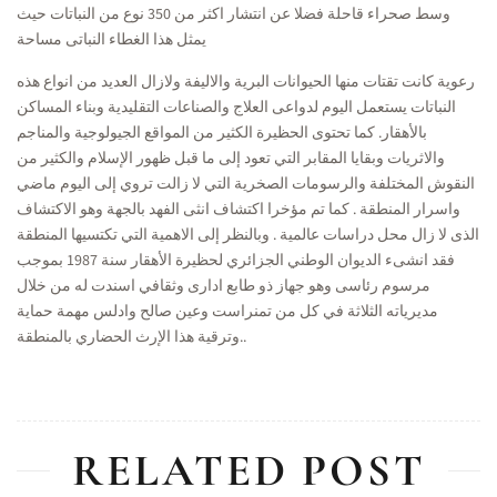
وسط صحراء قاحلة فضلا عن انتشار اكثر من 350 نوع من النباتات حيث
يمثل هذا الغطاء النباتى مساحة
رعوية كانت تقتات منها الحيوانات البرية والاليفة ولازال العديد من انواع هذه
النباتات يستعمل اليوم لدواعى العلاج والصناعات التقليدية وبناء المساكن
بالأهقار.
كما تحتوى الحظيرة الكثير من المواقع الجيولوجية والمناجم
والاثريات وبقايا المقابر التي تعود إلى ما قبل ظهور الإسلام والكثير من
النقوش المختلفة والرسومات الصخرية التي لا زالت تروي إلى اليوم ماضي
واسرار المنطقة . كما تم مؤخرا اكتشاف انثى الفهد بالجهة وهو الاكتشاف
الذى لا زال محل دراسات عالمية . وبالنظر إلى الاهمية التي تكتسيها المنطقة
فقد انشىء الديوان الوطني الجزائري لحظيرة الأهقار سنة 1987 بموجب
مرسوم رئاسى وهو جهاز ذو طابع ادارى وثقافي اسندت له من خلال
مديرياته الثلاثة في كل من تمنراست وعين صالح وادلس مهمة حماية
وترقية هذا الإرث الحضاري بالمنطقة..
RELATED POST