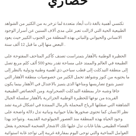
حضاري
تكتسي أهمية بالغة ذات أبعاد متعددة لما تزخر به من الكثير من الشواهد
الطبيعية الحية التي لازالت تعبر على مدى آلاف السنين عن أسرار الوجود
الانساني والحيواني والنباتي بهذه المنطقة من الجنوب الكبير حيث يعود
البعض منها إلى ما قبل 12 ألف سنة .
الحظيرة الوطنية بالأهقار بتمنراست تصنف كأكبر المتاحف المفتوحة على
الطبيعة في العالم والممتد على مساحة تقدر بنحو 500 ألف كلم مربع تصل
إلى منطقة التيدكلت إلى قطب سياحي ذي أهمية وطنية ودولية بالنظر إلى
ما يحتويه من كنوز وشواهد تحمل الكثير من خصوصيات منطقة الأهقار التي
تتميز بتنوع تضاريسها ومناخها الذى يتميز بالاعتدال في الأهقار بينما يكون
جافا وشبه حار بمنطقة التيدكلت الصحراوية. ومن الخصائص الطبيعية
الفريدة من نوعها للحظيرة الوطنية الجزائرية بالأهقار سلسلة الجبال
الشاهقة التي صقلتها الرياح المحملة بالرمال الممتدة في اشكال غريبة تشد
نظر الانسان كما تحتوى صخورها بقايا حيوانية ونباتية تدل دلالة واضحة على
وجود الحياة بهذه المنطقة منذ العصور الجيولوجية القديمة . وتتواجد بهذا
الفضاء الطبيعى بقايا غابات تدل عليها تلك الاشجار الضخمة المتحجرة بفعل
العوامل المناخية والتي توحى اليوم بمفارقة غريبة إلى تواجد غابة استوائية