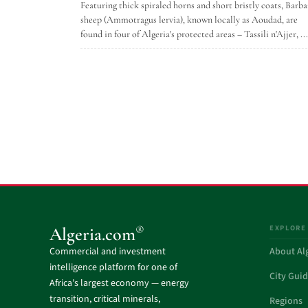
Featuring thick spiraled horns and short bristly coats, Barba
sheep (Ammotragus lervia), known locally as Aoudad, are
found in four of Algeria's protected areas – Tassili n'Ajjer, ...
EXPLORE
®
Algeria.com
Commercial and investment
About Al
intelligence platform for one of
City Gui
Africa’s largest economy — energy
transition, critical minerals,
Regions