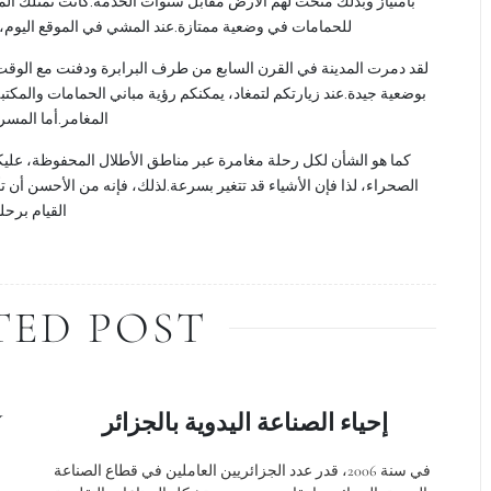
بامتياز وبذلك منحت لهم الأرض مقابل سنوات الخدمة.كانت تمتلك المد
للحمامات في وضعية ممتازة.عند المشي في الموقع اليوم،.
لقد دمرت المدينة في القرن السابع من طرف البرابرة ودفنت مع الوقت
المغامر.أما الم.
كما هو الشأن لكل رحلة مغامرة عبر مناطق الأطلال المحفوظة، عليك
الصحراء، لذا فإن الأشياء قد تتغير بسرعة.لذلك، فإنه من الأحسن أن ت
القيام بر.
TED POST
Y
إحياء الصناعة اليدوية بالجزائر
في سنة 2006، قدر عدد الجزائريين العاملين في قطاع الصناعة