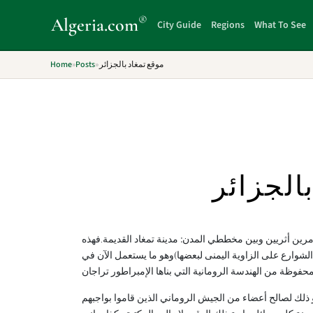
®
Algeria
.com
City Guide
Regions
What To See
Home
»
Posts
»
موقع تمغاد بالجزائر
الجزائر
امرين أثريين وبين مخططي المدن ׃ مدينة تمغاد القديمة.فهذه
وارع على الزاوية اليمنى لبعضها)وهو ما يستعمل الآن في
تأسست مدينة تمغاد حوالي100م (سماها الرومان تاموغاس (Thamugas)ك لصالح أعضاء من الجيش الروماني الذين قاموا بواجبهم