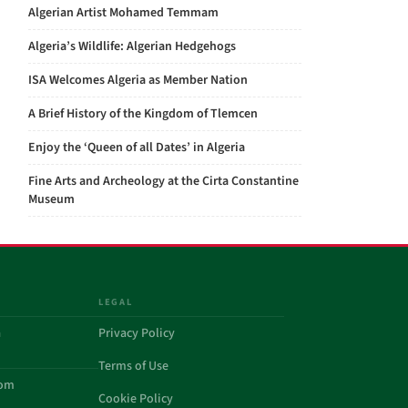
Algerian Artist Mohamed Temmam
Algeria’s Wildlife: Algerian Hedgehogs
ISA Welcomes Algeria as Member Nation
A Brief History of the Kingdom of Tlemcen
Enjoy the ‘Queen of all Dates’ in Algeria
Fine Arts and Archeology at the Cirta Constantine
Museum
LEGAL
a
Privacy Policy
Terms of Use
com
Cookie Policy