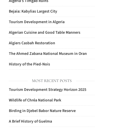
Algeria’s Timgad Ruins
Bejaia: Kabylias Largest City
Tourism Development in Algeria
Algerian Cuisine and Good Table Manners
Algiers Casbah Restoration
The Ahmed Zabana National Museum in Oran
History of the Pied-Nois
MOST RECENT POSTS
Tourism Development Strategy Horizon 2025
Wildlife of Chréa National Park
Birding in Djebel Babor Nature Reserve
A Brief History of Guelma