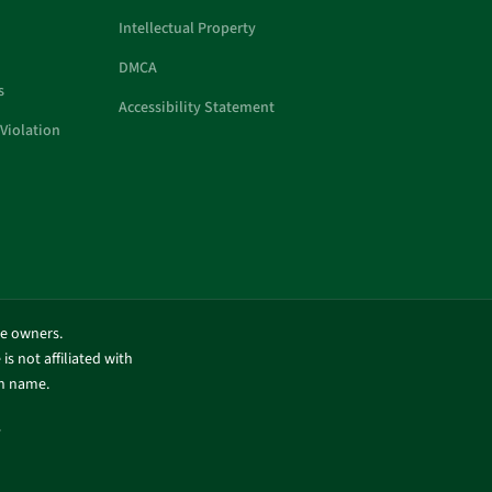
Intellectual Property
DMCA
s
Accessibility Statement
Violation
ve owners.
is not affiliated with
in name.
.