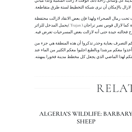
ينة كل وسائل راحة ذلك الوقت.لا زالت المكتبة وكذا مباني
 لازال بالإمكان أن نرى شبكة التخطيط لستة طرق متقاطعة
 تحت رمال الصحراء ولهذا فإن بعض الانقاد لازالت محتفظة
بوضعية جيدة.عند زيارتكم لتمغاد، يمكنكم رؤية مباني الحمامات والمكتبة كما لازال قوس نصر تراجان ( Trajan )يحمل المدخل للزائر
سرح فحالته جيدة حتى أنه لازالت بعض المسرحيات تعرض فيه
م التصرف بعناية وحذر.تذكروا أن هذه المنطقة هي جزء من
أخذوا معكم مرشدا وبالطبع اجلبوا معكم الكثير من الماء عند
حلتكم لهذا الماضي الذي يجعل كل مخطط مدينة فخورا بمهنته
RELA
ALGERIA’S WILDLIFE: BARBAR
SHEEP