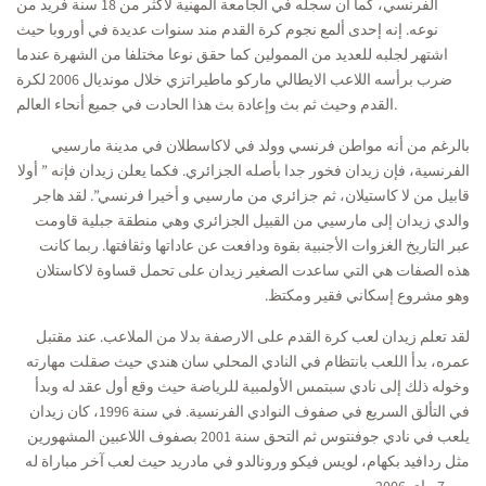
الفرنسي، كما أن سجله في الجامعة المهنية لأكثر من 18 سنة فريد من
نوعه. إنه إحدى ألمع نجوم كرة القدم مند سنوات عديدة في أوروبا حيث
اشتهر لجلبه للعديد من الممولين كما حقق نوعا مختلفا من الشهرة عندما
ضرب برأسه اللاعب الايطالي ماركو ماطيراتزي خلال مونديال 2006 لكرة
القدم وحيث ثم بث وإعادة بث هذا الحادت في جميع أنحاء العالم.
بالرغم من أنه مواطن فرنسي وولد في لاكاسطلان في مدينة مارسيي
الفرنسية، فإن زيدان فخور جدا بأصله الجزائري. فكما يعلن زيدان فإنه ” أولا
قابيل من لا كاستيلان، ثم جزائري من مارسيي و أخيرا فرنسي”. لقد هاجر
والدي زيدان إلى مارسيي من القبيل الجزائري وهي منطقة جبلية قاومت
عبر التاريخ الغزوات الأجنبية بقوة ودافعت عن عاداتها وثقافتها. ربما كانت
هذه الصفات هي التي ساعدت الصغير زيدان على تحمل قساوة لاكاستلان
وهو مشروع إسكاني فقير ومكتظ.
لقد تعلم زيدان لعب كرة القدم على الارصفة بدلا من الملاعب. عند مقتبل
عمره، بدأ اللعب بانتظام في النادي المحلي سان هندي حيث صقلت مهارته
وخوله ذلك إلى نادي سبتمس الأولمبية للرياضة حيث وقع أول عقد له وبدأ
في التألق السريع في صفوف النوادي الفرنسية. في سنة 1996، كان زيدان
يلعب في نادي جوفنتوس ثم التحق سنة 2001 بصفوف اللاعبين المشهورين
مثل ردافيد بكهام، لويس فيكو ورونالدو في مادريد حيث لعب آخر مباراة له