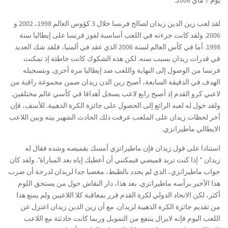
يوم 7 ماي 2006.
لقد لعب زين الدين زيدان لصالح فرنسا خلال 3 كؤوس العالم 1998، 2002 و
2006. ولقد كانت جرءته في اللعب أساسية لفوز فرنسا على إيطاليا سنة
1998. أما في كأس العالم لسنة 2006 الذي عقد في ألمنيا، فلقد شك العديد
في قدرات زيدان بسبب سنه. لكن هذه الشكوك كانت خاطئة إذ تمكنت
فرنسا من الوصول إلى النهاية واللعب ضد إيطاليا مرة أخرى. وبتسجيله
الهدف في الدقيقة السابعة، أصبح زين الدن زيدان ضمن مجموعة راقية من
لاعبي كرو القدم إذ أصبح رابع لاعب يسجل أهدافا في كأسي عالم مختلفين.
ولقد خول له لعبه الرائع إلى الحصول على جائزة الكرة الذهبية. للأسف، فإن
آخر لحظات زيدان على الملعب عرفت ذلك الحادث الشهير بينه وبين اللاعب
الايطالي ماطيراتزي.
استنادا على قول زيدان فإن ماطيراتزي أمسك بقميصه وشده فقال له
زيدان ” إذا كنت تريد قميصي فيمكنني أن أعطيك إياه بعد المباراة”. ولقد كان
جواب ماطيراتزي، الذي لم يحدد بالظبط، مغضبا جدا لزيدان لدرجة أن ضرب
هذا الأخير برأسه ماطيراتزي. بعد هذا، دار النقاش حول من يستحق اللوم
أكثر، لكن الاتحاد الدولي لكرة القدم قرر بمعاقبة كلا اللاعبين ولم يمنع هذا
من تقديم جائزة الكرة الذهبية لزيدان. مع أن زين الدين زيدان اعتزل عن
اللعب اليوم فإنه لايزال ينتفع من التمويل وربما كانت حادثتة مع اللاعب