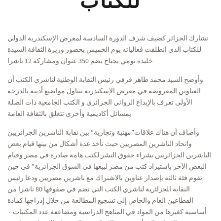
للكتاب
تشارك الجزائر كضيف شرف الدورة السادسة لمعرض الإسكندرية الدولي
للكتاب الذي انطلقت فعالياته يوم الخميس بحضور وزيرة الثقافة السيدة
خليدة تومي بجناح يضم 350 عنوان ومشاركة 12 ناشرا
وأوضح السيد محمد طاهر قرفي رئيس النقابة الوطنية لناشري الكتب أن
العناوين المعروضة في معرض الإسكندرية تتناول مواضيع أدبية بالدرجة
الأولى تعرف بالإبداع الروائي الجزائري و الكتب الجامعية ذات الصلة
بمسائل أكاديمية وأخرى تتعلق بالثقافة العامة
وأضاف أن هناك علاقات”مهنية وتجارية” بين نقابة الناشرين الجزائريين
واتحاد الناشرين المصريين حيث تأخذ عدة أشكال من بينها قيام بعض
الناشرين الجزائريين بشراء حقوق النشر لكتب هامة صادرة في مصر وقيام
البعض الآخر باستيراد كتب من مصر لبيعها في السوق الجزائرية” في حين
تقوم فئة ثالثة بإصدار عناوين بالاشتراك مع ناشرين مصريين
ودعا رئيس
النقابة اﻠﺠزاﺌﺭﻴﺔ لناشري الكتب التي تضم في صفوفها 80 ناشرا من
القطاعين العام والخاص إلى تشجيع المطالعة من خلال إدراجها كمادة
أساسية كغيرها من المواد في المناهج الدراسية ومضاعفة عدد المكتبات ٠