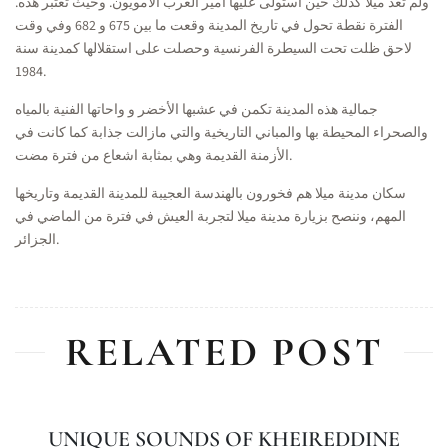
.ولم تعد ميلا كذلك حين استولى عليها أمير العرب الأمويون. وحيث تعتبر هذه
الفترة نقطة تحول في تاريخ المدينة وقعت ما بين 675 و 682 وفي وقت
لاحق ظلت تحت السيطرة الفرنسية وحصلت على استقلالها كمدينة سنة
1984.
جمالية هذه المدينة تكمن في عشبها الأخضر و واحاتها الفنية بالمياه
والصحراء المحيطة بها والمباني التاريخية والتي مازالت جذابة كما كانت في
الأزمنة القديمة وهي بمثابة اشعاع من فترة مضت.
سكان مدينة ميلا هم فخورون بالهندسة العجيبة للمدينة القديمة وتاريخها
المهم، وننصح بزيارة مدينة ميلا لتجربة العيش في فترة من الماضي في
الجزائر.
RELATED POST
UNIQUE SOUNDS OF KHEIREDDINE