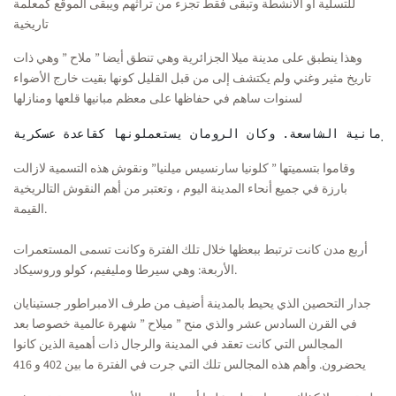
للتسلية أو الأنشطة وتبقى فقط تجزء من تراثهم ويبقى الموقع كمعلمة
تاريخية
وهذا ينطبق على مدينة ميلا الجزائرية وهي تنطق أيضا ” ملاح ” وهي ذات
تاريخ مثير وغني ولم يكتشف إلى من قبل القليل كونها بقيت خارج الأضواء
لسنوات ساهم في حفاظها على معظم مبانيها قلعها ومنازلها
لرومانية الشاسعة. وكان الرومان يستعملونها كقاعدة عسكرية
وقاموا بتسميتها ” كلونيا سارنسيس ميلنيا” ونقوش هذه التسمية لازالت
بارزة في جميع أنحاء المدينة اليوم ، وتعتبر من أهم النقوش التالريخية
القيمة.
أربع مدن كانت ترتبط ببعظها خلال تلك الفترة وكانت تسمى المستعمرات
الأربعة: وهي سيرطا ومليفيم، كولو وروسيكاد.
جدار التحصين الذي يحيط بالمدينة أضيف من طرف الامبراطور جستينايان
في القرن السادس عشر والذي منح ” ميلاح ” شهرة عالمية خصوصا بعد
المجالس التي كانت تعقد في المدينة والرجال ذات أهمية الذين كانوا
يحضرون. وأهم هذه المجالس تلك التي جرت في الفترة ما بين 402 و 416