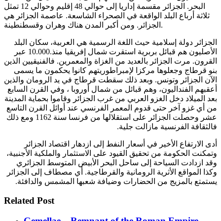
البحر. الجزائر مقسمة إداريا إلى حوالي 48 إقليم وحوالي 12 تمثل
ثلاثة أرباع البلد الواقعة في الصحراء الشاسعة. عاصمة الجزائر هي
الجزائر. ومن أكبر المدن هناك وهران وقسطنطينة.
الجزائر دولة إسلامية حيث اللغة الرسمية هي العربية، سكان البلد
الأصليون هم قبائل بربرية استقرت شمال إفريقيا منذ.10.000 عبر
القرون. مرت الجزائر بالعديد من الغزاة والمعمرين. فالفنيقيين الذين
بنو قرطاج وجعلوها مركزا لإمبراطوريتهم كانوا يحكمون ما يسمى
الآن الجزائر وتونس. وبعد ذلك سقطت قرطاج في يد الرومان والذين
أعقبهم الفنداليون، وهم قبائل من شمال أوروبا ، وفي القرن السابع
بعد الميلاد دخل الغزو العربي من غرب الجزائر وقاموا بحماية المدينة
من أي غزو آخر حتى قدوم المعمر الفرنسي عند أوائل القرن التاسع
عشر وحصلت الجزائر على استقلالها من فرنسا سنة 1162 ومع ذلك
فالثقافة الفرنسية مازالت جلية.
أدى الارتفاع الأخير في أسعار النفط إلى ازدهار اقتصاد الجزائر
وتمكنت الحكومة من تحقيق القيود على الاستثمار والملكية الأجنبية،
وقد ازدادت السياحة إلى ساحل البحر الأبيض المتوسط الجزائري
وكذا المواقع الأثرية الرومانية والقرطاجية. أي مصطاف إلى الجزائر
يستمتع بالمزيج من الحضارات وضيافة شعبها المشمس والدافئة.
Related Post
Gemellae – Remnant of the Roman Empire