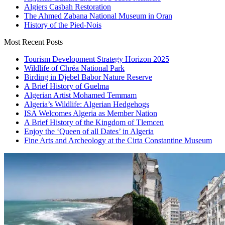
Algiers Casbah Restoration
The Ahmed Zabana National Museum in Oran
History of the Pied-Nois
Most Recent Posts
Tourism Development Strategy Horizon 2025
Wildlife of Chréa National Park
Birding in Djebel Babor Nature Reserve
A Brief History of Guelma
Algerian Artist Mohamed Temmam
Algeria’s Wildlife: Algerian Hedgehogs
ISA Welcomes Algeria as Member Nation
A Brief History of the Kingdom of Tlemcen
Enjoy the ‘Queen of all Dates’ in Algeria
Fine Arts and Archeology at the Cirta Constantine Museum