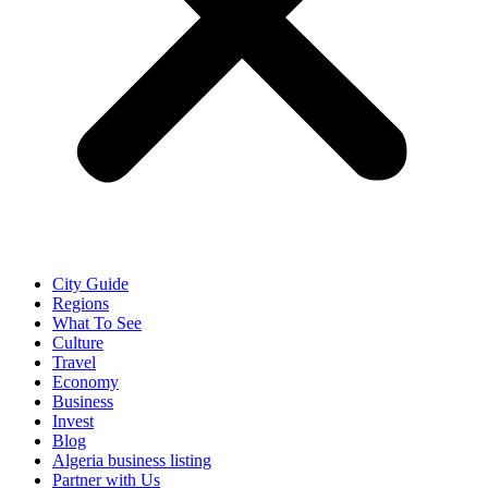
City Guide
Regions
What To See
Culture
Travel
Economy
Business
Invest
Blog
Algeria business listing
Partner with Us