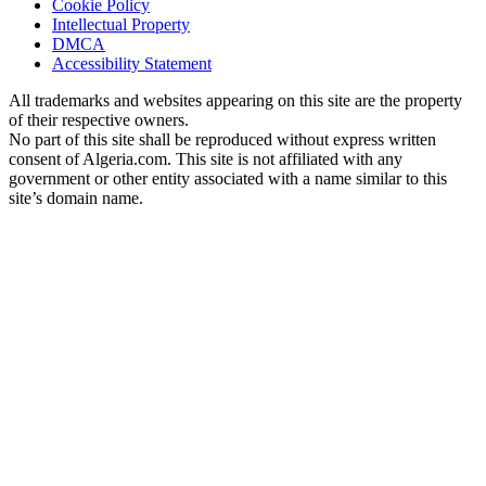
Cookie Policy
Intellectual Property
DMCA
Accessibility Statement
All trademarks and websites appearing on this site are the property
of their respective owners.
No part of this site shall be reproduced without express written
consent of Algeria.com. This site is not affiliated with any
government or other entity associated with a name similar to this
site’s domain name.
© Copyright 1998 – 2026 Algeria.com and its affiliates. All
rights reserved.