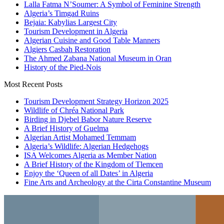
Lalla Fatma N’Soumer: A Symbol of Feminine Strength
Algeria’s Timgad Ruins
Bejaia: Kabylias Largest City
Tourism Development in Algeria
Algerian Cuisine and Good Table Manners
Algiers Casbah Restoration
The Ahmed Zabana National Museum in Oran
History of the Pied-Nois
Most Recent Posts
Tourism Development Strategy Horizon 2025
Wildlife of Chréa National Park
Birding in Djebel Babor Nature Reserve
A Brief History of Guelma
Algerian Artist Mohamed Temmam
Algeria’s Wildlife: Algerian Hedgehogs
ISA Welcomes Algeria as Member Nation
A Brief History of the Kingdom of Tlemcen
Enjoy the ‘Queen of all Dates’ in Algeria
Fine Arts and Archeology at the Cirta Constantine Museum