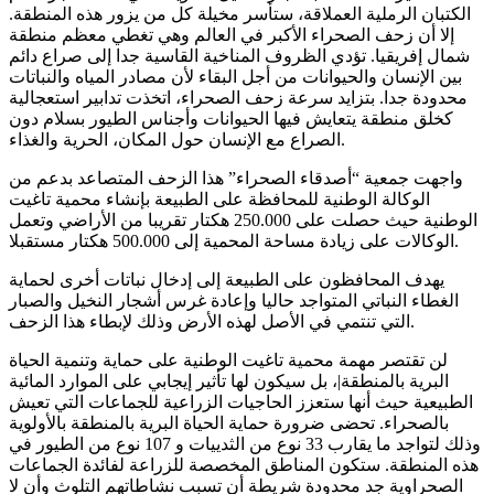
الكتبان الرملية العملاقة، ستأسر مخيلة كل من يزور هذه المنطقة.
إلا أن زحف الصحراء الأكبر في العالم وهي تغطي معظم منطقة
شمال إفريقيا. تؤدي الظروف المناخية القاسية جدا إلى صراع دائم
بين الإنسان والحيوانات من أجل البقاء لأن مصادر المياه والنباتات
محدودة جدا. بتزايد سرعة زحف الصحراء، اتخذت تدابير استعجالية
كخلق منطقة يتعايش فيها الحيوانات وأجناس الطيور بسلام دون
الصراع مع الإنسان حول المكان، الحرية والغذاء.
واجهت جمعية “أصدقاء الصحراء” هذا الزحف المتصاعد بدعم من
الوكالة الوطنية للمحافظة على الطبيعة بإنشاء محمية تاغيت
الوطنية حيث حصلت على 250.000 هكتار تقريبا من الأراضي وتعمل
الوكالات على زيادة مساحة المحمية إلى 500.000 هكتار مستقبلا.
يهدف المحافظون على الطبيعة إلى إدخال نباتات أخرى لحماية
الغطاء النباتي المتواجد حاليا وإعادة غرس أشجار النخيل والصبار
التي تنتمي في الأصل لهذه الأرض وذلك لإبطاء هذا الزحف.
لن تقتصر مهمة محمية تاغيت الوطنية على حماية وتنمية الحياة
البرية بالمنطقة|، بل سيكون لها تأثير إيجابي على الموارد المائية
الطبيعية حيث أنها ستعزز الحاجيات الزراعية للجماعات التي تعيش
بالصحراء. تحضى ضرورة حماية الحياة البرية بالمنطقة بالأولوية
وذلك لتواجد ما يقارب 33 نوع من الثدييات و 107 نوع من الطيور في
هذه المنطقة. ستكون المناطق المخصصة للزراعة لفائدة الجماعات
الصحراوية جد محدودة شريطة أن تسبب نشاطاتهم التلوث وأن لا