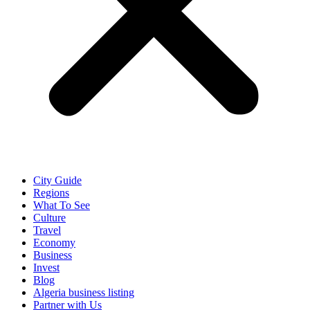
City Guide
Regions
What To See
Culture
Travel
Economy
Business
Invest
Blog
Algeria business listing
Partner with Us